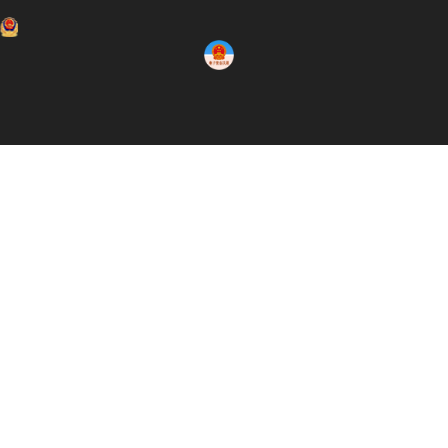
copyight@ 2022 重庆每客逸家商业管理有限公司
渝公网安备50009802501667
备案号：渝ICP备16013174号-3
重庆房屋托管/重庆本地房屋托管/重庆房屋托管公司