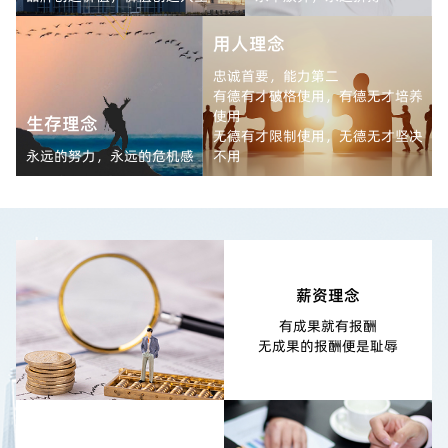
用人理念
忠诚首要，能力第二
有德有才破格使用，有德无才培养
使用
生存理念
无德有才限制使用，无德无才坚决
永远的努力，永远的危机感
不用
薪资理念
有成果就有报酬
无成果的报酬便是耻辱